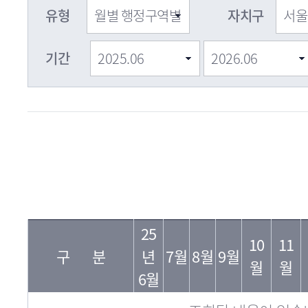
유형
자치구
기간
자
필
년
치
25
지
10
11
월
구
구 분
년
7월
8월
9월
수
월
월
명
6월
조회된