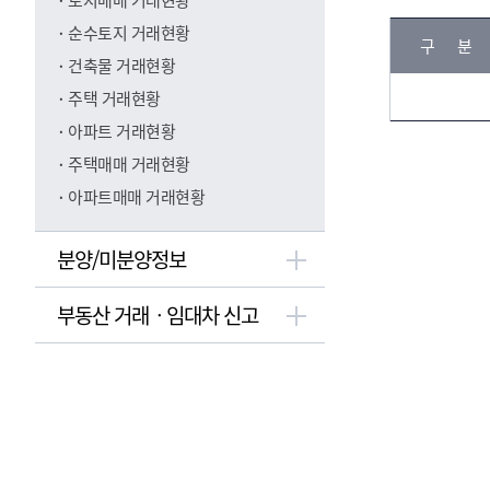
토지매매 거래현황
자
필
년
치
순수토지 거래현황
지
구 
월
구
수
건축물 거래현황
명
주택 거래현황
조회된
내용이
아파트 거래현황
없습니
주택매매 거래현황
다.(월
아파트매매 거래현황
별 행
정구역
별 유
분양/미분양정보
형 검
색시
부동산 거래ㆍ임대차 신고
그래프
가 노
출됩니
다.)