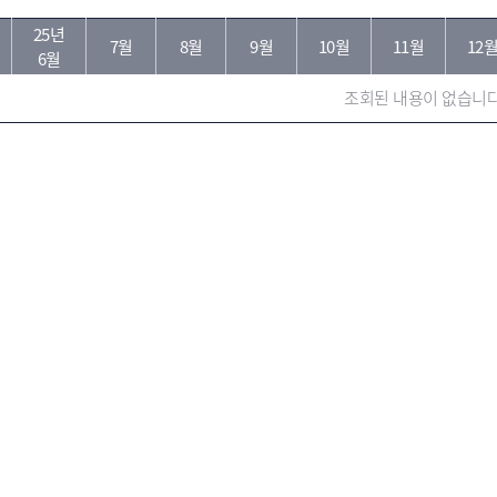
25년
분
7월
8월
9월
10월
11월
12
6월
조회된 내용이 없습니다