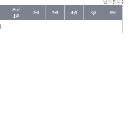
단위:필지수
26년
월
2월
3월
4월
5월
6월
1월
.