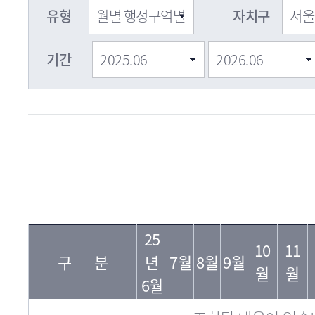
유형
자치구
기간
자
필
년
치
25
지
10
11
월
구
구 분
년
7월
8월
9월
수
월
월
명
6월
조회된