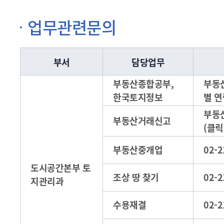
업무관련문의
부서
담당업무
부동산종합공부,
부동
한국토지정보
별 연
부동
부동산거래신고
(클릭
부동산중개업
02-2
도시공간본부 토
조상 땅 찾기
02-2
지관리과
수용재결
02-2